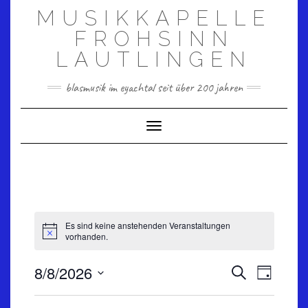
Skip
MUSIKKAPELLE
to
content
FROHSINN
LAUTLINGEN
blasmusik im eyachtal seit über 200 jahren
Toggle Navigation
Es sind keine anstehenden Veranstaltungen
vorhanden.
VERANS
VERANSTALT
8/8/2026
Suche
ANSICHT
Tag
SUCHE
NAVIGA
Datum
UND
wählen.
ANSICHTEN,