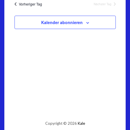
NAVIGATION
Vorheriger Tag
Nächster Tag
Kalender abonnieren
Copyright © 2026
Kale