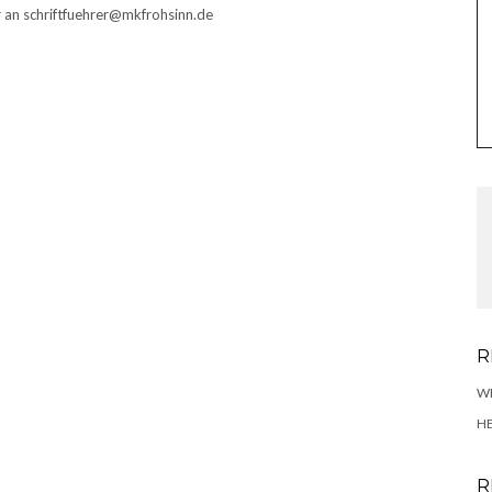
 an schriftfuehrer@mkfrohsinn.de
R
W
H
R