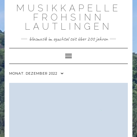
Skip
MUSIKKAPELLE
to
content
FROHSINN
LAUTLINGEN
blasmusik im eyachtal seit über 200 jahren
Toggle Navigation
MONAT:
DEZEMBER 2022