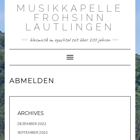
Skip
MUSIKKAPELLE
to
content
FROHSINN
LAUTLINGEN
blasmusik im eyachtal seit über 200 jahren
Toggle Navigation
ABMELDEN
ARCHIVES
DEZEMBER 2022
SEPTEMBER 2022